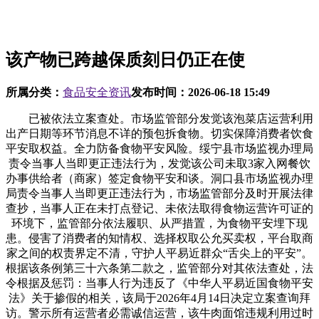
该产物已跨越保质刻日仍正在使
所属分类：
食品安全资讯
发布时间：
2026-06-18 15:49
已被依法立案查处。市场监管部分发觉该泡菜店运营利用
出产日期等环节消息不详的预包拆食物。切实保障消费者饮食
平安取权益。全力防备食物平安风险。绥宁县市场监视办理局
责令当事人当即更正违法行为，发觉该公司未取3家入网餐饮
办事供给者（商家）签定食物平安和谈。洞口县市场监视办理
局责令当事人当即更正违法行为，市场监管部分及时开展法律
查抄，当事人正在未打点登记、未依法取得食物运营许可证的
环境下，监管部分依法履职、从严措置，为食物平安埋下现
患。侵害了消费者的知情权、选择权取公允买卖权，平台取商
家之间的权责界定不清，守护人平易近群众“舌尖上的平安”。
根据该条例第三十六条第二款之，监管部分对其依法查处，法
令根据及惩罚：当事人行为违反了《中华人平易近国食物平安
法》关于掺假的相关，该局于2026年4月14日决定立案查询拜
访。警示所有运营者必需诚信运营，该牛肉面馆违规利用过时