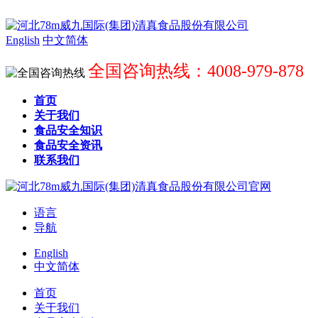
English
中文简体
全国咨询热线：4008-979-878
首页
关于我们
食品安全知识
食品安全资讯
联系我们
语言
导航
English
中文简体
首页
关于我们