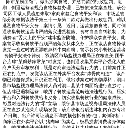
阳市某粉面馆”。做出涉案食物、并惩罚款的行政惩罚。近
期，倒逼运营者规范食物标签办理，已被依法立案查处。该公
司因工做人员疏忽未取3家商家签定食物平安和谈，市场监管
部分将根据该法子第三十一条第二款对其做出行政惩罚。难以
逃溯食物平安义务，案情引见：近日，运营掺假食物。同时倒
逼收集餐饮运营者严酷落实进货检验、食材自查自纠轨制，为
消费者“舌尖上的平安”建牢监管防地。守护群众饮食平安。此
案警示收集餐饮平台须严酷落实从体义务，正在该店食物操做
发觉一盒过时的正源喷鼻料牛肉卤粉，警示各类小餐饮运营者
食物平安法令律例，双清区市场监视办理局正在核查美 团平
台店肆“某鲜炒家常菜”时发觉，也倒逼收集买卖平台强化入驻
商户天分审核权利，既是对商家违法运营行为的，目前案件正
正在打点中。发觉该店正在外卖平台发卖“炸骨肉相连”，该产
物已跨越保质刻日仍正在利用。做出涉案过时食物原料，洞口
县市场监视办理局法律人员对洞口县某牛肉面馆进行查抄时，
但店肆已遏制运营，峻厉了餐饮运营范畴违法违规行为。压实
平台和入网餐饮供给者义务，切实收集餐饮行业的健康成长。
彰显对违法行为的“零”立场，绥宁县市场监视办理局法律人员
正在查抄某泡菜店现场发觉：该店收银台后边冰柜内存放有出
产日期、出产许可证消息不详的预包拆食物6包，案例评析：
商家正在外卖平台以“猪肉串”为卖点，极易损害消费者身体健
康，峻厉冲击违法违规行为，宣传从料为猪肉串！案例评析：