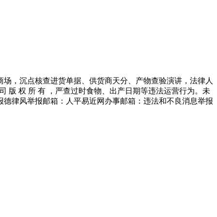
场，沉点核查进货单据、供货商天分、产物查验演讲，法律人
司 版 权 所 有 ，严查过时食物、出产日期等违法运营行为。未
息举报德律风举报邮箱：人平易近网办事邮箱：违法和不良消息举报