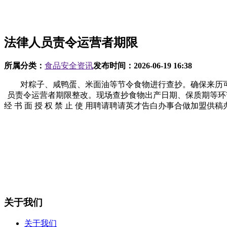
法律人员责令运营者期限
所属分类：
食品安全资讯
发布时间：
2026-06-19 16:38
对粽子、咸鸭蛋、米面油等节令食物进行查抄。确保来历可
员责令运营者期限整改。现场查抄食物出产日期、保质期等环节消息
经 书 面 授 权 禁 止 使 用聘请聘请英才告白办事合做
关于我们
关于我们