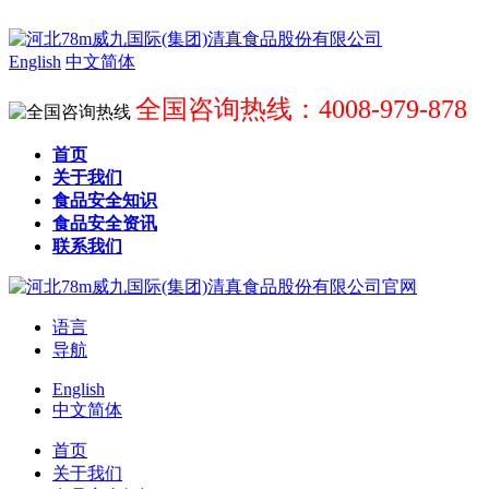
English
中文简体
全国咨询热线：4008-979-878
首页
关于我们
食品安全知识
食品安全资讯
联系我们
语言
导航
English
中文简体
首页
关于我们