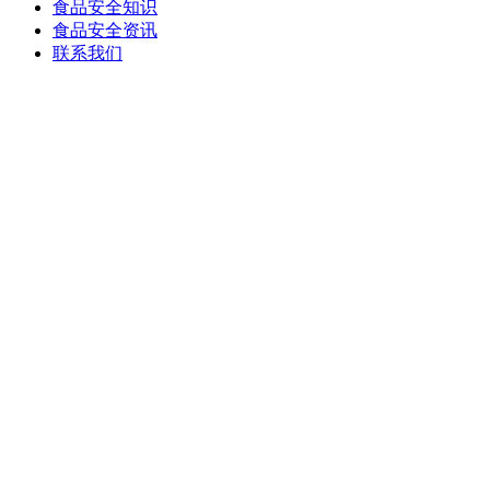
食品安全知识
食品安全资讯
联系我们