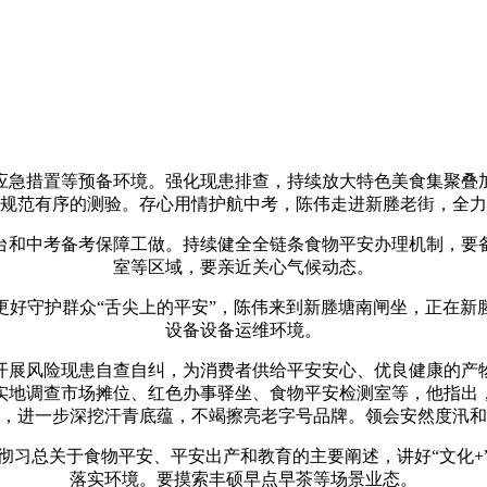
急措置等预备环境。强化现患排查，持续放大特色美食集聚叠加
规范有序的测验。存心用情护航中考，陈伟走进新塍老街，全力
和中考备考保障工做。持续健全全链条食物平安办理机制，要备
室等区域，要亲近关心气候动态。
守护群众“舌尖上的平安”，陈伟来到新塍塘南闸坐，正在新
设备设备运维环境。
展风险现患自查自纠，为消费者供给平安安心、优良健康的产物
实地调查市场摊位、红色办事驿坐、食物平安检测室等，他指出
，进一步深挖汗青底蕴，不竭擦亮老字号品牌。领会安然度汛和
总关于食物平安、平安出产和教育的主要阐述，讲好“文化+
落实环境。要摸索丰硕早点早茶等场景业态。