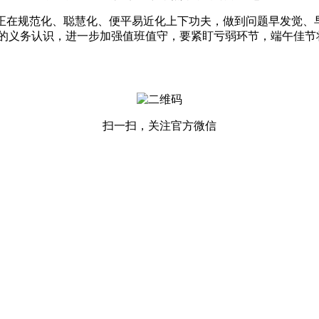
规范化、聪慧化、便平易近化上下功夫，做到问题早发觉、早
”的义务认识，进一步加强值班值守，要紧盯亏弱环节，端午佳节
扫一扫，关注官方微信